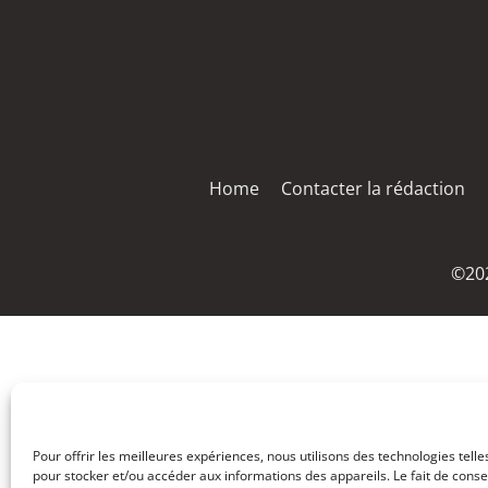
Home
Contacter la rédaction
©202
Pour offrir les meilleures expériences, nous utilisons des technologies telle
pour stocker et/ou accéder aux informations des appareils. Le fait de conse